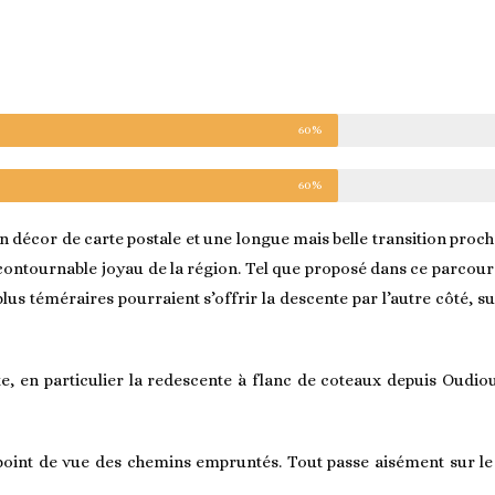
60%
60%
décor de carte postale et une longue mais belle transition proche
ncontournable joyau de la région. Tel que proposé dans ce parcours,
 plus téméraires pourraient s’offrir la descente par l’autre côté
te, en particulier la redescente à flanc de coteaux depuis Oudi
point de vue des chemins empruntés. Tout passe aisément sur le v