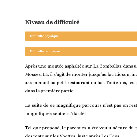
Niveau de difficulté
Difficulté physique
Difficulté technique
Après une montée asphaltée sur La Comballaz dans un 
Mosses. Là, il s’agit de monter jusqu’au lac Lioson, i
4×4 menant au petit restaurant du lac. Toutefois, les
dans la première partie.
La suite de ce magnifique parcours n’est pas en res
magnifiques sentiers à la clé !
Tel que proposé, le parcours a été voulu sécure du 
descente sur les Voëttes, juste après Les Teys.